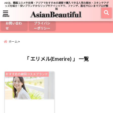
ABは、韓国コスメや台湾・アジアでおすすめの通販で購入できる人気化粧水・スキンケアグ
ッズを紹介！安いブランドからリップやアイシャドウ、ファンデ、脱毛サロンまでプロが解
説
menu
お問い合わ
プライバシ
せ
ーポリシー
ホーム
「 エリメル(Emerire) 」 一覧
おすすめの韓国コスメブランド