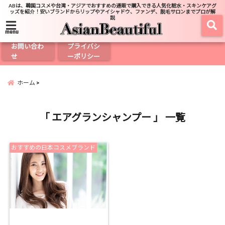
ABは、韓国コスメや台湾・アジアでおすすめの通販で購入できる人気化粧水・スキンケアグ
ッズを紹介！安いブランドからリップやアイシャドウ、ファンデ、脱毛サロンまでプロが解
説
menu
お問い合わ
プライバシ
せ
ーポリシー
ホーム
「 エアグランシャンプー 」 一覧
おすすめの日本コスメブランド