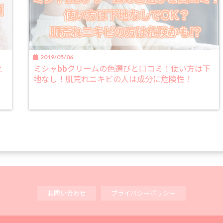
2019/05/06
荒
ミシャbbクリームの色選びと口コミ！使い方は下
地なし！肌荒れニキビの人は成分に危険性！
お問い合わせ
プライバシーポリシー