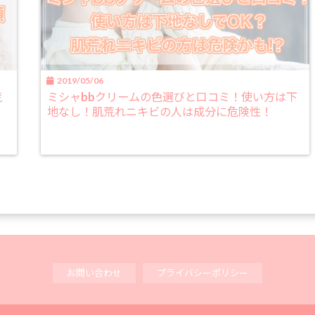
2019/05/06
荒
ミシャbbクリームの色選びと口コミ！使い方は下
地なし！肌荒れニキビの人は成分に危険性！
お問い合わせ
プライバシーポリシー