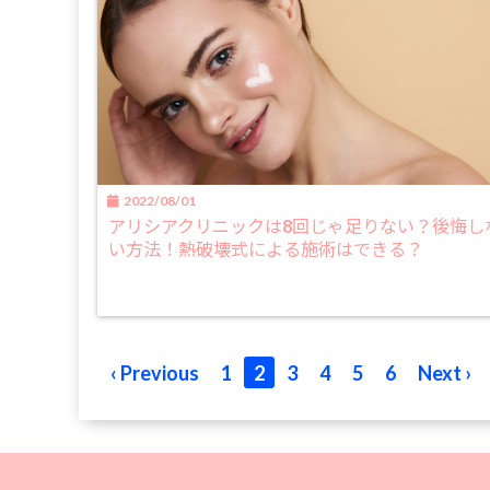
2022/08/01
アリシアクリニックは8回じゃ足りない？後悔し
い方法！熱破壊式による施術はできる？
‹ Previous
1
2
3
4
5
6
Next ›