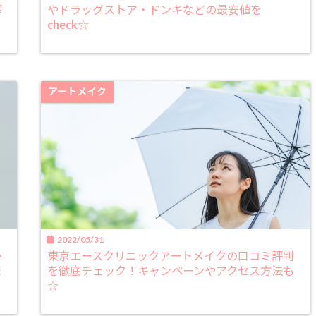
解
やドラッグストア・ドンキなどの最安値を
check☆
アートメイク
2022/05/31
か
東京エースクリニックアートメイクの口コミ評判
ま
を徹底チェック！キャンペーンやアクセス方法も
☆