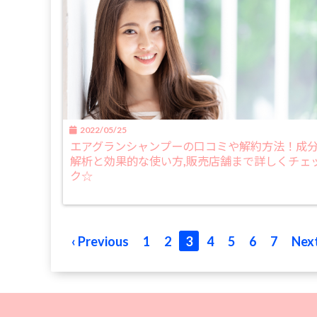
2022/05/25
エアグランシャンプーの口コミや解約方法！成
解析と効果的な使い方,販売店舗まで詳しくチェ
ク☆
‹ Previous
1
2
3
4
5
6
7
Next