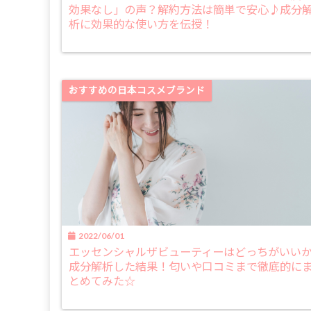
効果なし」の声？解約方法は簡単で安心♪成分
析に効果的な使い方を伝授！
おすすめの日本コスメブランド
2022/06/01
エッセンシャルザビューティーはどっちがいい
成分解析した結果！匂いや口コミまで徹底的に
とめてみた☆