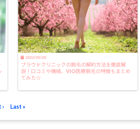
2022/05/20
分
プラウドクリニックの脱毛の解約方法を徹底解
ッ
説！口コミや機械、VIO医療脱毛の特徴もまとめ
てみた☆
 ›
Last »