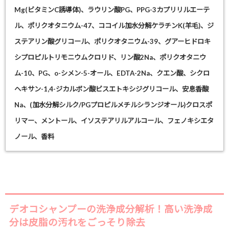
Mg(ビタミンC誘導体)、
ラウリン酸PG
、
PPG-3カプリリルエーテ
ル、ポリクオタニウム-47
、
ココイル加水分解ケラチンK(羊毛)
、ジ
ステアリン酸グリコール、
ポリクオタニウム-39、グアーヒドロキ
シプロピルトリモニウムクロリド
、リン酸2Na、
ポリクオタニウ
ム-10
、PG、o-シメン-5-オール、EDTA-2Na、クエン酸、
シクロ
ヘキサン-1,4-ジカルボン酸ビスエトキシジグリコール
、安息香酸
Na、
(加水分解シルク/PGプロピルメチルシランジオール)クロスポ
リマー
、メントール、イソステアリルアルコール、フェノキシエタ
ノール、香料
デオコシャンプーの洗浄成分解析！高い洗浄成
分は皮脂の汚れをごっそり除去